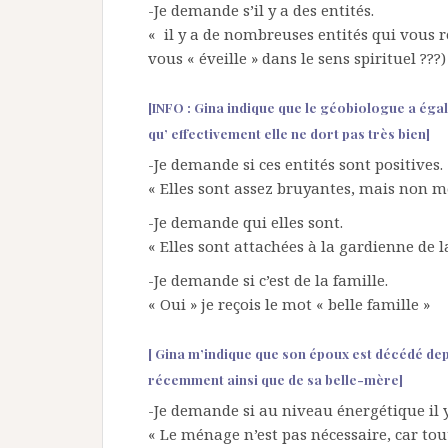
-Je demande s’il y a des entités.
« il y a de nombreuses entités qui vous r
vous « éveille » dans le sens spirituel ???)
[INFO : Gina indique que le géobiologue a éga
qu’ effectivement elle ne dort pas très bien]
-Je demande si ces entités sont positives.
« Elles sont assez bruyantes, mais non m
-Je demande qui elles sont.
« Elles sont attachées à la gardienne de 
-Je demande si c’est de la famille.
« Oui » je reçois le mot « belle famille »
[ Gina m’indique que son époux est décédé dep
récemment ainsi que de sa belle-mère]
-Je demande si au niveau énergétique il y
« Le ménage n’est pas nécessaire, car tou