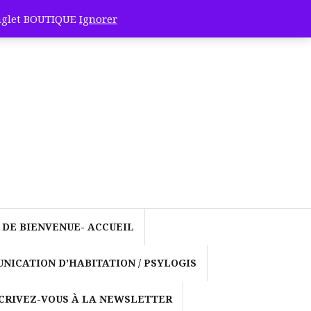
onglet BOUTIQUE
Ignorer
ocole de
-Cande et
nus de
 DE BIENVENUE- ACCUEIL
ergétique! »
NICATION D’HABITATION / PSYLOGIS
et la
CRIVEZ-VOUS À LA NEWSLETTER