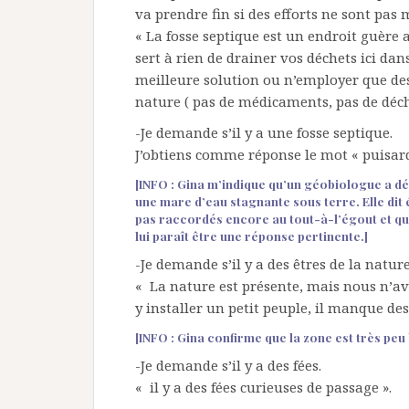
va prendre fin si des efforts ne sont pas 
« La fosse septique est un endroit guère 
sert à rien de drainer vos déchets ici dan
meilleure solution ou n’employer que des
nature ( pas de médicaments, pas de déch
-Je demande s’il y a une fosse septique.
J’obtiens comme réponse le mot « puisar
[INFO : Gina m’indique qu’un géobiologue a déj
une mare d’eau stagnante sous terre. Elle dit
pas raccordés encore au tout-à-l’égout et qu’
lui paraît être une réponse pertinente.]
-Je demande s’il y a des êtres de la nature
« La nature est présente, mais nous n’a
y installer un petit peuple, il manque des
[INFO : Gina confirme que la zone est très peu 
-Je demande s’il y a des fées.
« il y a des fées curieuses de passage ».