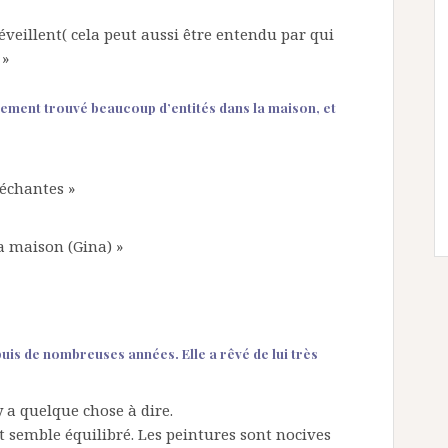
éveillent( cela peut aussi être entendu par qui
 »
lement trouvé beaucoup d’entités dans la maison, et
échantes »
la maison (Gina) »
uis de nombreuses années. Elle a rêvé de lui très
 a quelque chose à dire.
t semble équilibré. Les peintures sont nocives