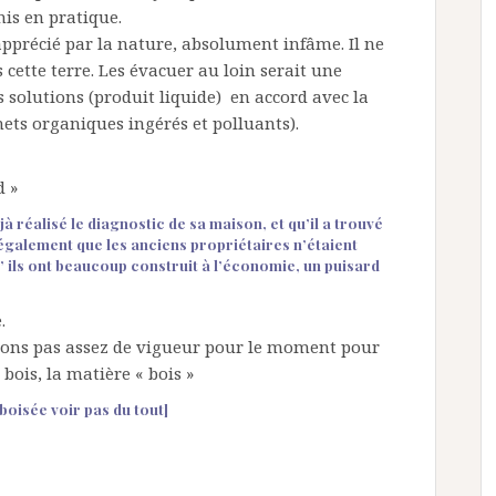
mis en pratique.
apprécié par la nature, absolument infâme. Il ne
s cette terre. Les évacuer au loin serait une
 solutions (produit liquide) en accord avec la
ets organiques ingérés et polluants).
d »
à réalisé le diagnostic de sa maison, et qu’il a trouvé
 également que les anciens propriétaires n’étaient
 ils ont beaucoup construit à l’économie, un puisard
.
vons pas assez de vigueur pour le moment pour
 bois, la matière « bois »
boisée voir pas du tout]