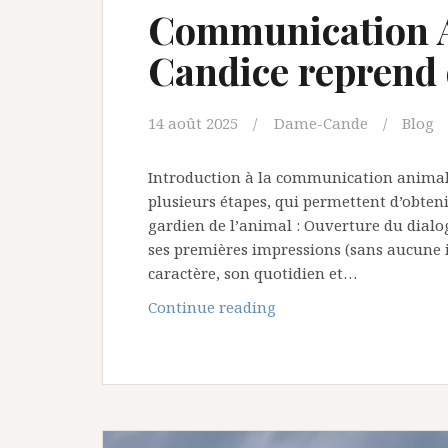
Communication A
Candice reprend 
14 août 2025
Dame-Cande
Blog
Introduction à la communication anima
plusieurs étapes, qui permettent d’obtenir
gardien de l’animal : Ouverture du dialog
ses premières impressions (sans aucune i
caractère, son quotidien et…
Communication
Continue reading
Animale
partage
/
Candice
reprend