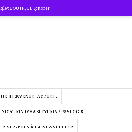
onglet BOUTIQUE
Ignorer
ocole de
-Cande et
nus de
 DE BIENVENUE- ACCUEIL
ergétique! »
NICATION D’HABITATION / PSYLOGIS
et la
CRIVEZ-VOUS À LA NEWSLETTER