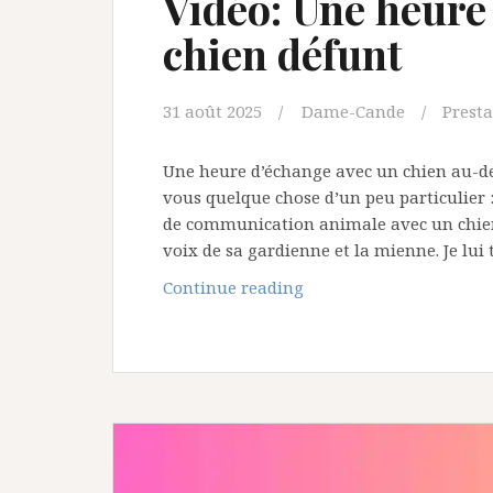
Vidéo: Une heure
chien défunt
31 août 2025
Dame-Cande
Presta
Une heure d’échange avec un chien au-de
vous quelque chose d’un peu particulier
de communication animale avec un chien
voix de sa gardienne et la mienne. Je lui
Vidéo:
Continue reading
Une
heure
d’échange
avec
un
chien
défunt