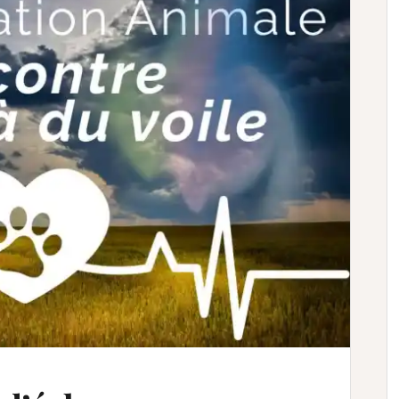
Je veux m'inscrire et
recevoir mon livret
 vous être envoyée afin d’éviter les emails frauduleux)