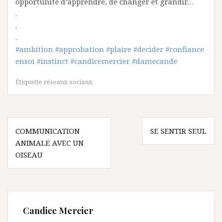
opportunité d’apprendre, de changer et grandir…
.
.
.
#ambition
#approbation
#plaire
#decider
#confiance
ensoi
#instinct
#candicemercier
#damecande
Étiquette
réseaux sociaux
Navigation
COMMUNICATION
SE SENTIR SEUL
de
ANIMALE AVEC UN
l’article
OISEAU
Candice Mercier