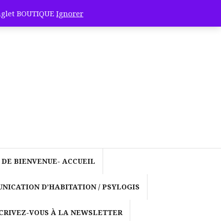
onglet BOUTIQUE
Ignorer
ocole de
-Cande et
nus de
 DE BIENVENUE- ACCUEIL
ergétique! »
NICATION D’HABITATION / PSYLOGIS
et la
CRIVEZ-VOUS À LA NEWSLETTER