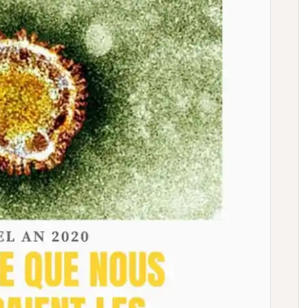
Je veux m'inscrire et
recevoir mon livret
 vous être envoyée afin d’éviter les emails frauduleux)