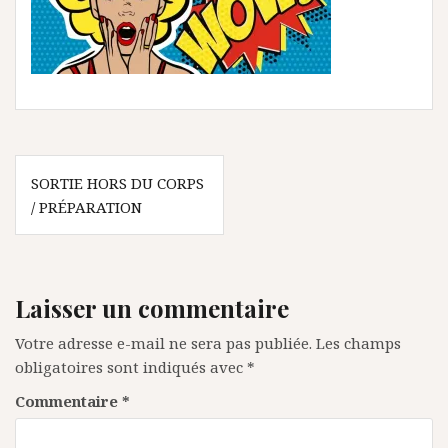
Navigation
SORTIE HORS DU CORPS
de
/ PRÉPARATION
l’article
Je veux m'inscrire et recevoir mon livret
Laisser un commentaire
Votre adresse e-mail ne sera pas publiée.
Les champs
(*Une confirmation va vous être envoyée afin
obligatoires sont indiqués avec
*
d’éviter les emails frauduleux)
Commentaire
*