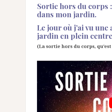
Sortie hors du corps 
dans mon jardin.
Le jour où j’ai vu un
jardin en plein centre
(La sortie hors du corps, qu’est 