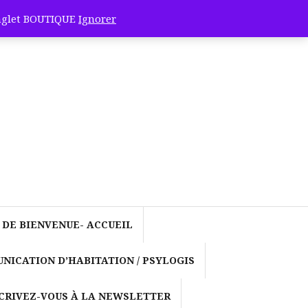
onglet BOUTIQUE
Ignorer
ocole de
-Cande et
nus de
 DE BIENVENUE- ACCUEIL
ergétique! »
NICATION D’HABITATION / PSYLOGIS
et la
CRIVEZ-VOUS À LA NEWSLETTER