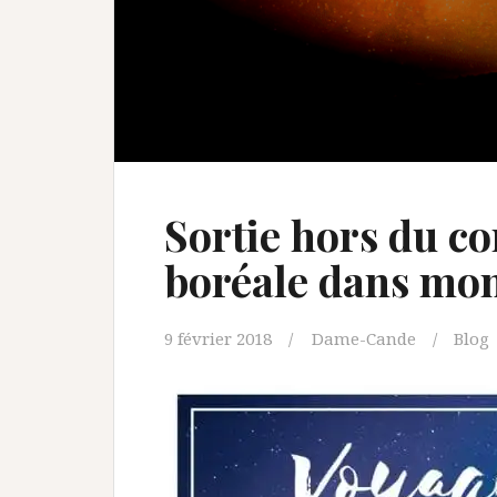
Sortie hors du co
boréale dans mon
9 février 2018
Dame-Cande
Blog