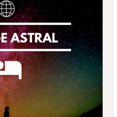
Je veux m'inscrire et
recevoir mon livret
 vous être envoyée afin d’éviter les emails frauduleux)