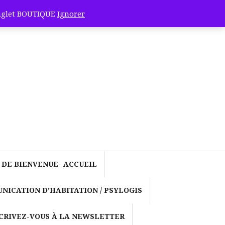
onglet BOUTIQUE
Ignorer
ication de Greg
neling-
euses fois avec
 DE BIENVENUE- ACCUEIL
NICATION D’HABITATION / PSYLOGIS
et la
CRIVEZ-VOUS À LA NEWSLETTER