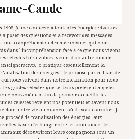
Je veux m'inscrire et
ame-Cande
recevoir mon livret
s 1998. Je me connecte à toutes les énergies vivantes
 vous être envoyée afin d’éviter les emails frauduleux)
ns à poser des questions et à recevoir des messages
ttre une compréhension des mécanismes qui nous
ois dans l'incompréhension face à ce que nous vivons
'Êtres célestes très évolués, venus d'un autre monde
x enseignements. Je pratique essentiellement la
analisation des énergies". Je propose par ce biais de
es qui nous suivent dans notre incarnation pour nous
 Les guides célestes que certains préfèrent appeler
r de nous-mêmes afin de pouvoir accueillir les
 guides célestes révèlent nos potentiels et savent nous
te dans notre vie au moment où ils sont consultés. Je
 procédé de "canalisation des énergies" aux
uvelles bases d'échange entre les animaux et les
es animaux découvriront leurs compagnons sous un